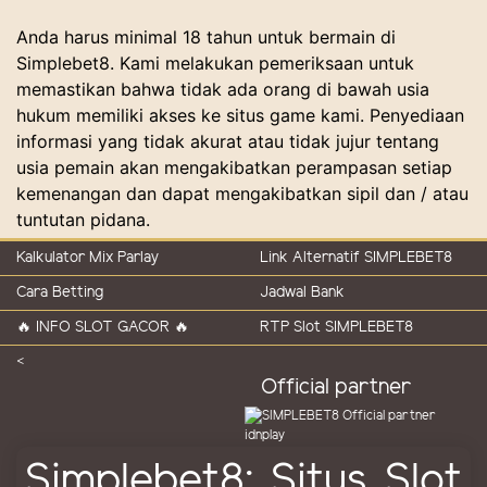
Anda harus minimal 18 tahun untuk bermain di
Simplebet8. Kami melakukan pemeriksaan untuk
memastikan bahwa tidak ada orang di bawah usia
hukum memiliki akses ke situs game kami. Penyediaan
informasi yang tidak akurat atau tidak jujur tentang
usia pemain akan mengakibatkan perampasan setiap
kemenangan dan dapat mengakibatkan sipil dan / atau
tuntutan pidana.
Kalkulator Mix Parlay
Link Alternatif SIMPLEBET8
Cara Betting
Jadwal Bank
🔥 INFO SLOT GACOR 🔥
RTP Slot SIMPLEBET8
<
Official partner
Simplebet8: Situs Slot