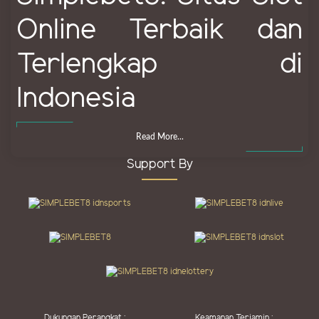
Online Terbaik dan
Terlengkap di
Indonesia
Read More...
Support By
Dukungan Perangkat :
Keamanan Terjamin :