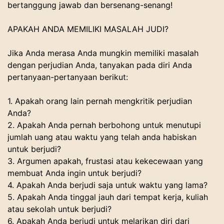
bertanggung jawab dan bersenang-senang!
APAKAH ANDA MEMILIKI MASALAH JUDI?
Jika Anda merasa Anda mungkin memiliki masalah
dengan perjudian Anda, tanyakan pada diri Anda
pertanyaan-pertanyaan berikut:
1. Apakah orang lain pernah mengkritik perjudian
Anda?
2. Apakah Anda pernah berbohong untuk menutupi
jumlah uang atau waktu yang telah anda habiskan
untuk berjudi?
3. Argumen apakah, frustasi atau kekecewaan yang
membuat Anda ingin untuk berjudi?
4. Apakah Anda berjudi saja untuk waktu yang lama?
5. Apakah Anda tinggal jauh dari tempat kerja, kuliah
atau sekolah untuk berjudi?
6. Apakah Anda berjudi untuk melarikan diri dari