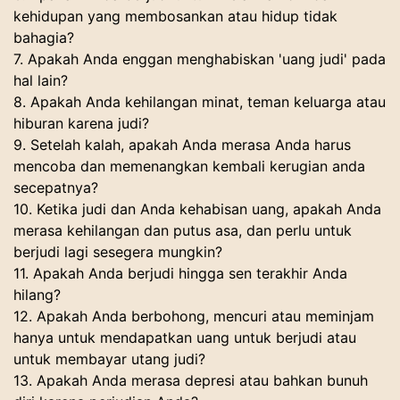
kehidupan yang membosankan atau hidup tidak
bahagia?
7. Apakah Anda enggan menghabiskan 'uang judi' pada
hal lain?
8. Apakah Anda kehilangan minat, teman keluarga atau
hiburan karena judi?
9. Setelah kalah, apakah Anda merasa Anda harus
mencoba dan memenangkan kembali kerugian anda
secepatnya?
10. Ketika judi dan Anda kehabisan uang, apakah Anda
merasa kehilangan dan putus asa, dan perlu untuk
berjudi lagi sesegera mungkin?
11. Apakah Anda berjudi hingga sen terakhir Anda
hilang?
12. Apakah Anda berbohong, mencuri atau meminjam
hanya untuk mendapatkan uang untuk berjudi atau
untuk membayar utang judi?
13. Apakah Anda merasa depresi atau bahkan bunuh